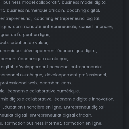
t
business model collaboratif
business model digital
nt
business numérique africain
coaching digital
entrepreneurial
coaching entrepreneurial digital
ligne
communauté entrepreneuriale
conseil financier
gner de l'argent en ligne
 web
création de valeur
conomique
développement économique digital
ppement économique numérique
digital
développement personnel entrepreneurial
personnel numérique
développement professionnel
professionnel web
ecombeni.com
ale
économie collaborative numérique
ie digitale collaborative
économie digitale innovation
Éducation financière en ligne
Entrepreneur digital
euriat digital
entrepreneuriat digital africain
s
formation business internet
formation en ligne