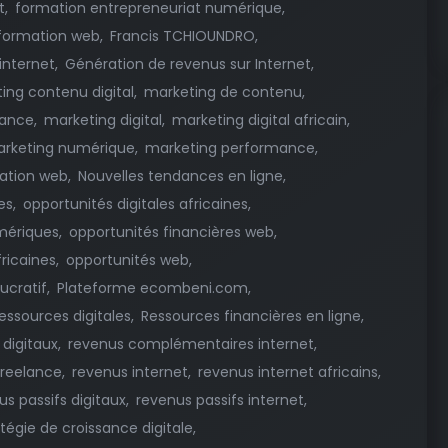
t
formation entrepreneuriat numérique
formation web
Francis TCHIOUNDRO
internet
Génération de revenus sur Internet
ing contenu digital
marketing de contenu
mance
marketing digital
marketing digital africain
arketing numérique
marketing performance
ation web
Nouvelles tendances en ligne
es
opportunités digitales africaines
mériques
opportunités financières web
ricaines
opportunités web
ucratif
Plateforme ecombeni.com
essources digitales
Ressources financières en ligne
digitaux
revenus complémentaires internet
freelance
revenus internet
revenus internet africains
us passifs digitaux
revenus passifs internet
atégie de croissance digitale